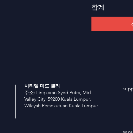
합계
시티텔 미드 밸리
sup
주소: Lingkaran Syed Putra, Mid
Valley City, 59200 Kuala Lumpur,
Wilayah Persekutuan Kuala Lumpur
문의