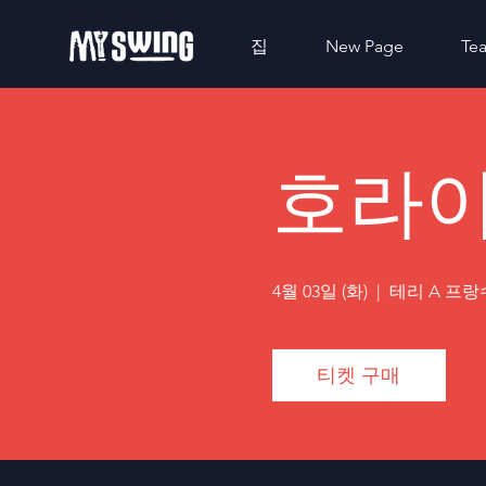
집
New Page
Te
호라이
4월 03일 (화)
  |  
테리 A 프랑
티켓 구매