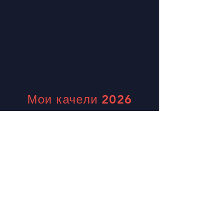
Мои качели 2026
Ситител Мид Вэлли
Адрес: Лингкаран Сайед Путра, Мид-
Вэлли-Сити, 59200 Куала-Лумпур, Вилайя
Персекутуан Куала-Лумпур
support@wcsmalaysia.com
Связаться с нами