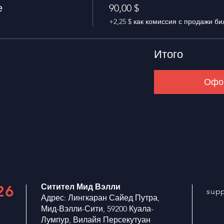
е
90,00 $
+2,25 $ как комиссия с продажи би
Итого
Офор
Ситител Мид Вэлли
26
sup
Адрес: Лингкаран Сайед Путра,
Мид-Вэлли-Сити, 59200 Куала-
Лумпур, Вилайя Персекутуан