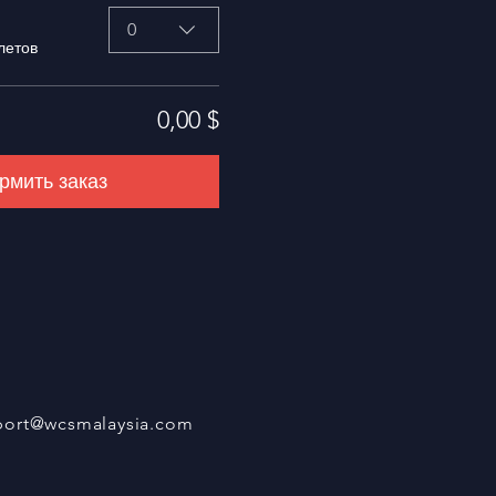
0
летов
0,00 $
мить заказ
port@wcsmalaysia.com