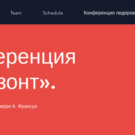
Team
Schedule
Конференция лидеров
еренция
зонт».
Терри А. Франсуа