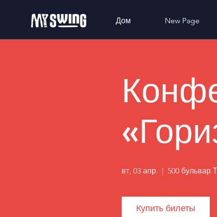
Дом
New Page
Конф
«Гори
вт, 03 апр.
  |  
500 бульвар 
Купить билеты