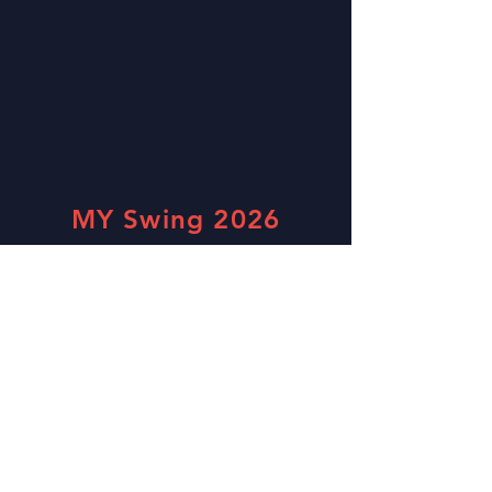
MY Swing 2026
Cititel Mid Valley
Địa chỉ: Lingkaran Syed Putra, Thành phố
Mid Valley, 59200 Kuala Lumpur, Wilayah
Persekutuan Kuala Lumpur
support@wcsmalaysia.com
Liên hệ với chúng tôi