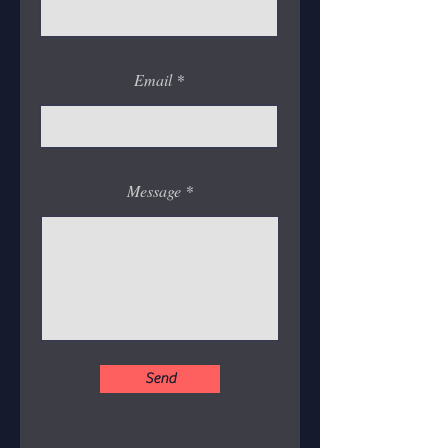
Email
Message
社交链接
Send