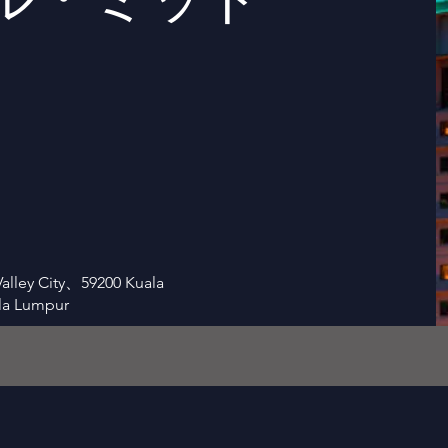
lley City、59200 Kuala
la Lumpur