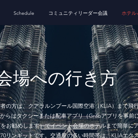
Schedule
コミュニティリーダー会議
ホテル
会場への行き方
者の方は、クアラルンプール国際空港（KLIA）まで飛
からはタクシーまたは配車アプリ（Grabアプリを事前
とをお勧めします）でイベント会場のホテルまで簡単に
70リンギットです。交通量の多い時間帯は、KLIAエク