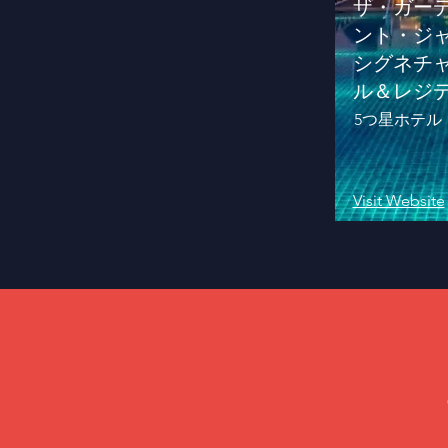
ザ・ガーデ
ント・ジ
シグネチ
ル＆レジ
5つ星ホテル
Visit Website