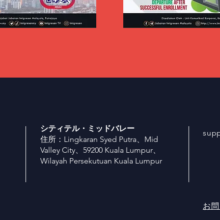
シティテル・ミッドバレー
sup
住所：Lingkaran Syed Putra、Mid
Valley City、59200 Kuala Lumpur、
Wilayah Persekutuan Kuala Lumpur
お問