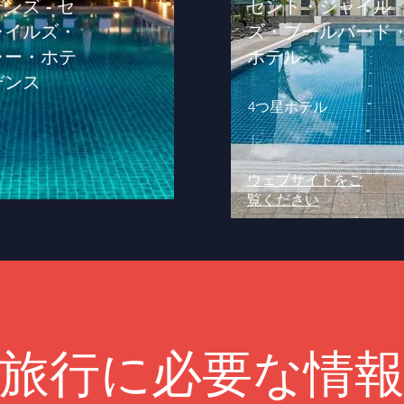
ンズ - セ
セント・ジャイル
ャイルズ・
ズ・ブールバード
ャー・ホテ
ホテル
デンス
4つ星ホテル
ウェブサイトをご
覧ください
旅行に必要な情